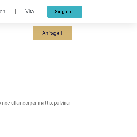
Singulart
ten
Vita
Anfrage
s nec ullamcorper mattis, pulvinar